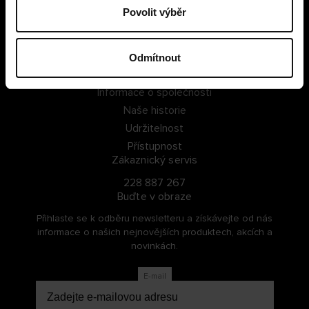
Povolit výběr
PŘIHLÁSIT SE
ZAREGISTROVAT SE
Odmítnout
O Cellbes
Informace o společnosti
Naše historie
Udržitelnost
Přístupnost
Zákaznický servis
228 887 267
Buďte v obraze
Přihlaste se k odběru newsletteru a získávejte od nás
informace o našich nejnovějších produktech, akcích a
novinkách.
E-mail