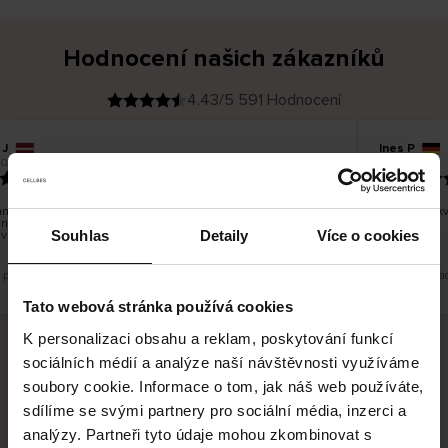
Hodnocení našich zákazníků
4.43/5 591 Hodnocení
 J
Ines P
O
KUPUJÍCÍ
05.08.2026
2026
v
ě
16.07.2026
ř
e
n
ý
z
á
í zboží je obvykle velmi rychlé - do 5 pracovních dnů, ale
Vynikající k
k
ní zboží je nekonečný příběh smutku - může trvat až 20
a
z
Souhlas
Detaily
Více o cookies
vních dnů.
n
í
k
e překlad. Zobrazit původní verzi.
Toto je překla
Tato webová stránka používá cookies
K personalizaci obsahu a reklam, poskytování funkcí
sociálních médií a analýze naší návštěvnosti využíváme
Bezpečné doručení
Bezpečná platba
soubory cookie. Informace o tom, jak náš web používáte,
sdílíme se svými partnery pro sociální média, inzerci a
60 dní právo na vrácení
analýzy. Partneři tyto údaje mohou zkombinovat s