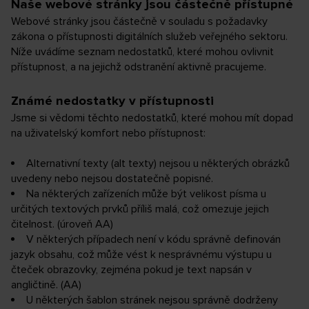
Naše webové stránky jsou částečně přístupné
Webové stránky jsou částečně v souladu s požadavky
zákona o přístupnosti digitálních služeb veřejného sektoru.
Níže uvádíme seznam nedostatků, které mohou ovlivnit
přístupnost, a na jejichž odstranění aktivně pracujeme.
Známé nedostatky v přístupnosti
Jsme si vědomi těchto nedostatků, které mohou mít dopad
na uživatelský komfort nebo přístupnost:
Alternativní texty (alt texty) nejsou u některých obrázků
uvedeny nebo nejsou dostatečně popisné.
Na některých zařízeních může být velikost písma u
určitých textových prvků příliš malá, což omezuje jejich
čitelnost. (úroveň AA)
V některých případech není v kódu správně definován
jazyk obsahu, což může vést k nesprávnému výstupu u
čteček obrazovky, zejména pokud je text napsán v
angličtině. (AA)
U některých šablon stránek nejsou správně dodrženy