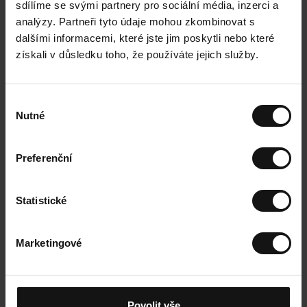
sdílíme se svými partnery pro sociální média, inzerci a
Telefonicky:
228 887 267
analýzy. Partneři tyto údaje mohou zkombinovat s
dalšími informacemi, které jste jim poskytli nebo které
Všimli jste si problémů s přístupností?
získali v důsledku toho, že používáte jejich služby.
Nahlaste je zde!
Pokud si všimnete problémů, které nejsou uvedeny výše,
dejte nám prosím vědět, abychom mohli zlepšit přístupnost.
V
Nutné
ý
E-mailem:
zakaznicky.servis@cellbes.cz
b
Telefonicky:
228 887 267
ě
Preferenční
r
s
Chcete kontaktovat dozorový orgán?
o
Statistické
Ministerstvo vnitra má dohled nad digitální přístupností
u
podle české legislativy.
h
Pokud nejste spokojeni s naší odpovědí, můžete
Marketingové
l
kontaktovat:
a
[
Ministerstvo vnitra – https://mvcr.cz
]
s
u
Povolit vše