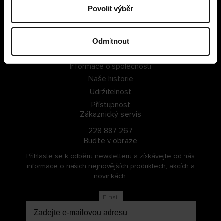
Povolit výběr
PŘIHLÁSIT SE
ZAREGISTROVAT SE
Odmítnout
O Cellbes
Informace o společnosti
Naše historie
Udržitelnost
Přístupnost
Zákaznický servis
228 887 267
Buďte v obraze
Přihlaste se k odběru newsletteru a získávejte od nás
informace o našich nejnovějších produktech, akcích a
novinkách.
E-mail