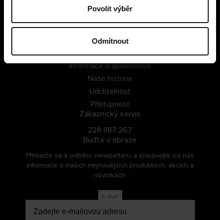
Povolit výběr
PŘIHLÁSIT SE
ZAREGISTROVAT SE
Odmítnout
O Cellbes
Informace o společnosti
Naše historie
Udržitelnost
Přístupnost
Zákaznický servis
228 887 267
Buďte v obraze
Přihlaste se k odběru newsletteru a získávejte od nás
informace o našich nejnovějších produktech, akcích a
novinkách.
E-mail