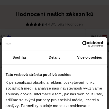
Hodnocení našich zákazníků
4.43/5 592 Hodnocení
na T
Inese J
O
KUPUJÍCÍ
26
05.08.2026
v
ě
19.07.2026
ř
e
n
ý
z
á
no dobré a dobré
Dodání zboží 
k
a
vrácení zboží
z
Souhlas
Detaily
Více o cookies
pracovních d
n
í
k
překlad. Zobrazit původní verzi.
Toto je překlad.
Tato webová stránka používá cookies
K personalizaci obsahu a reklam, poskytování funkcí
sociálních médií a analýze naší návštěvnosti využíváme
Bezpečné doručení
Bezpečná platba
soubory cookie. Informace o tom, jak náš web používáte,
sdílíme se svými partnery pro sociální média, inzerci a
60 dní právo na vrácení
analýzy. Partneři tyto údaje mohou zkombinovat s