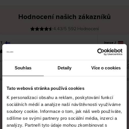
Hodnocení našich zákazníků
4.43/5 592 Hodnocení
 T
Inese J
O
KUPUJÍCÍ
05.08.2026
v
ě
19.07.2026
ř
e
n
ý
z
á
 dobré a dobré
Dodání zboží je
k
a
vrácení zboží 
z
Souhlas
Detaily
Více o cookies
pracovních dnů
n
í
k
eklad. Zobrazit původní verzi.
Toto je překlad. Z
Tato webová stránka používá cookies
K personalizaci obsahu a reklam, poskytování funkcí
sociálních médií a analýze naší návštěvnosti využíváme
Bezpečné doručení
Bezpečná platba
soubory cookie. Informace o tom, jak náš web používáte,
sdílíme se svými partnery pro sociální média, inzerci a
60 dní právo na vrácení
analýzy. Partneři tyto údaje mohou zkombinovat s