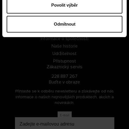
Povolit výběr
PŘIHLÁSIT SE
ZAREGISTROVAT SE
Odmítnout
O Cellbes
Informace o společnosti
Naše historie
Udržitelnost
Přístupnost
Zákaznický servis
228 887 267
Buďte v obraze
Přihlaste se k odběru newsletteru a získávejte od nás
informace o našich nejnovějších produktech, akcích a
novinkách.
E-mail