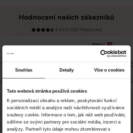
Hodnocení našich zákazníků
4.43/5 592 Hodnocení
Inese J
O
KUPUJÍCÍ
05.08.2026
v
ě
19.07.2026
ř
e
n
ý
z
á
 dobré
Dodání zboží je obvykle 
k
a
vrácení zboží je nekone
z
Souhlas
Detaily
Více o cookies
pracovních dnů.
n
í
k
azit původní verzi.
Toto je překlad. Zobrazit pův
Tato webová stránka používá cookies
K personalizaci obsahu a reklam, poskytování funkcí
sociálních médií a analýze naší návštěvnosti využíváme
Bezpečné doručení
Bezpečná platba
soubory cookie. Informace o tom, jak náš web používáte,
sdílíme se svými partnery pro sociální média, inzerci a
60 dní právo na vrácení
analýzy. Partneři tyto údaje mohou zkombinovat s