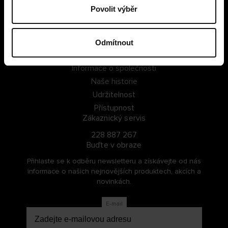
Povolit výběr
PŘIHLÁSIT SE
ZAREGISTROVAT SE
Odmítnout
O Cellbes
Informace o společnosti
Naše historie
Udržitelnost
Přístupnost
Zákaznický servis
228 887 267
Buďte v obraze
Přihlaste se k odběru newsletteru a získávejte od nás
informace o našich nejnovějších produktech, akcích a
novinkách.
E-mail