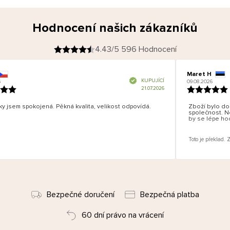
Hodnocení našich zákazníků
4.43/5 596 Hodnocení
Maret H
O
KUPUJÍCÍ
09.08.2026
v
ě
21.07.2026
ř
e
n
ý
z
á
y jsem spokojená. Pěkná kvalita, velikost odpovídá.
Zboží bylo dob
k
a
společnost. N
z
by se lépe hod
n
í
k
Toto je překlad. 
Bezpečné doručení
Bezpečná platba
60 dní právo na vrácení