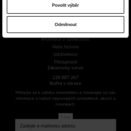
Povolit výběr
PŘIHLÁSIT SE
ZAREGISTROVAT SE
Odmítnout
O Cellbes
Informace o společnosti
Naše historie
Udržitelnost
Přístupnost
Zákaznický servis
228 887 267
Buďte v obraze
Přihlaste se k odběru newsletteru a získávejte od nás
informace o našich nejnovějších produktech, akcích a
novinkách.
E-mail