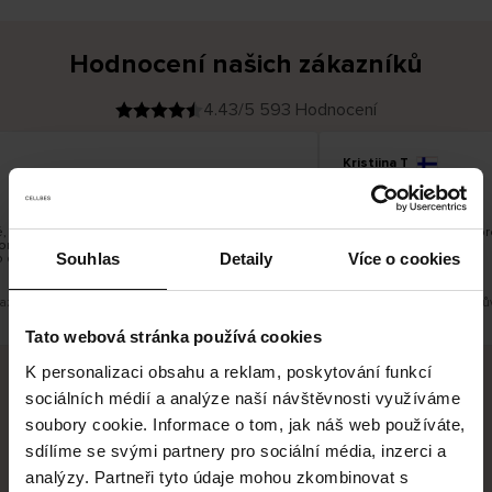
Hodnocení našich zákazníků
4.43/5 593 Hodnocení
Kristiina T
O
KUPUJÍCÍ
06.08.2026
v
ě
22.07.2026
ř
e
n
ý
z
á
 ale je škoda, že si nemůžete vybrat kurýrní
Všechno dobré a dobr
k
ručujete do balíkomatů DPD a Unisend, což
a
z
Souhlas
Detaily
Více o cookies
o do místa vašeho bydliště.
n
í
k
azit původní verzi.
Toto je překlad. Zobrazit pův
Tato webová stránka používá cookies
K personalizaci obsahu a reklam, poskytování funkcí
sociálních médií a analýze naší návštěvnosti využíváme
Bezpečné doručení
Bezpečná platba
soubory cookie. Informace o tom, jak náš web používáte,
sdílíme se svými partnery pro sociální média, inzerci a
60 dní právo na vrácení
analýzy. Partneři tyto údaje mohou zkombinovat s