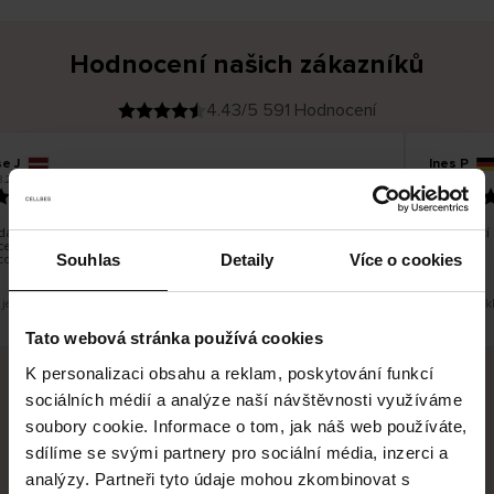
Hodnocení našich zákazníků
4.43/5 591 Hodnocení
e J
Ines P
O
KUPUJÍCÍ
05.08.2026
8.2026
v
ě
16.07.2026
ř
e
n
ý
z
á
ání zboží je obvykle velmi rychlé - do 5 pracovních dnů, ale
Vynikající
k
cení zboží je nekonečný příběh smutku - může trvat až 20
a
z
Souhlas
Detaily
Více o cookies
covních dnů.
n
í
k
 je překlad. Zobrazit původní verzi.
Toto je přek
Tato webová stránka používá cookies
K personalizaci obsahu a reklam, poskytování funkcí
sociálních médií a analýze naší návštěvnosti využíváme
Bezpečné doručení
Bezpečná platba
soubory cookie. Informace o tom, jak náš web používáte,
sdílíme se svými partnery pro sociální média, inzerci a
60 dní právo na vrácení
analýzy. Partneři tyto údaje mohou zkombinovat s