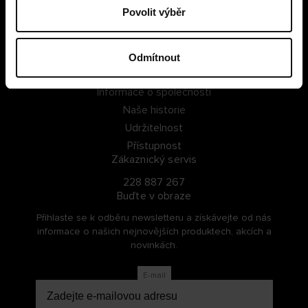
Povolit výběr
PŘIHLÁSIT SE
ZAREGISTROVAT SE
Odmítnout
O Cellbes
Informace o společnosti
Naše historie
Udržitelnost
Přístupnost
Zákaznický servis
228 887 267
Buďte v obraze
Přihlaste se k odběru newsletteru a získávejte od nás
informace o našich nejnovějších produktech, akcích a
novinkách.
E-mail