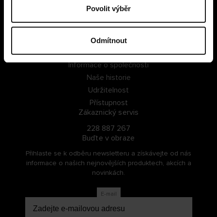
Povolit výběr
PŘIHLÁSIT SE
ZAREGISTROVAT SE
Odmítnout
O Cellbes
Informace o společnosti
Naše historie
Udržitelnost
Přístupnost
Zákaznický servis
228 887 267
Buďte v obraze
Přihlaste se k odběru newsletteru a získávejte od nás
informace o našich nejnovějších produktech, akcích a
novinkách.
E-mail