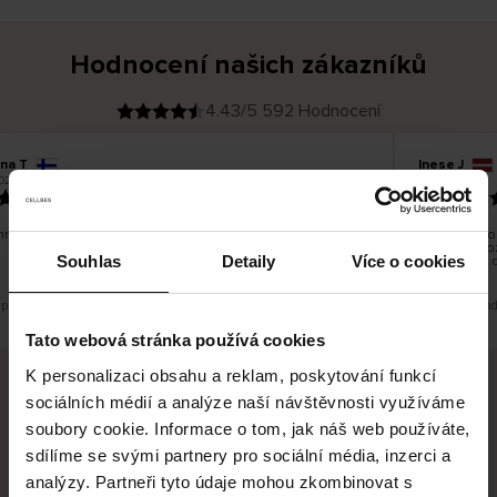
Hodnocení našich zákazníků
4.43/5 592 Hodnocení
ina T
Inese J
O
KUPUJÍCÍ
026
05.08.2026
v
ě
19.07.2026
ř
e
n
ý
z
á
hno dobré a dobré
Dodání zboží
k
a
vrácení zbož
z
Souhlas
Detaily
Více o cookies
pracovních 
n
í
k
 překlad. Zobrazit původní verzi.
Toto je překla
Tato webová stránka používá cookies
K personalizaci obsahu a reklam, poskytování funkcí
sociálních médií a analýze naší návštěvnosti využíváme
Bezpečné doručení
Bezpečná platba
soubory cookie. Informace o tom, jak náš web používáte,
sdílíme se svými partnery pro sociální média, inzerci a
60 dní právo na vrácení
analýzy. Partneři tyto údaje mohou zkombinovat s