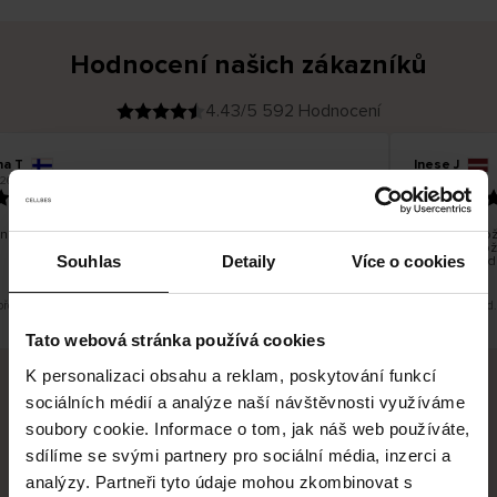
Hodnocení našich zákazníků
4.43/5 592 Hodnocení
na T
Inese J
O
KUPUJÍCÍ
26
05.08.2026
v
ě
19.07.2026
ř
e
n
ý
z
á
no dobré a dobré
Dodání zboží 
k
a
vrácení zbož
z
Souhlas
Detaily
Více o cookies
pracovních d
n
í
k
překlad. Zobrazit původní verzi.
Toto je překlad
Tato webová stránka používá cookies
K personalizaci obsahu a reklam, poskytování funkcí
sociálních médií a analýze naší návštěvnosti využíváme
Bezpečné doručení
Bezpečná platba
soubory cookie. Informace o tom, jak náš web používáte,
sdílíme se svými partnery pro sociální média, inzerci a
60 dní právo na vrácení
analýzy. Partneři tyto údaje mohou zkombinovat s