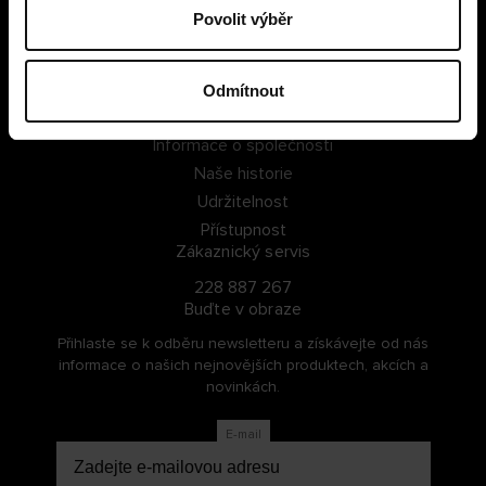
Povolit výběr
PŘIHLÁSIT SE
ZAREGISTROVAT SE
Odmítnout
O Cellbes
Informace o společnosti
Naše historie
Udržitelnost
Přístupnost
Zákaznický servis
228 887 267
Buďte v obraze
Přihlaste se k odběru newsletteru a získávejte od nás
informace o našich nejnovějších produktech, akcích a
novinkách.
E-mail