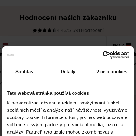
Hodnocení našich zákazníků
4.43/5 591 Hodnocení
Ines P
O
KUPUJÍCÍ
05.08.2026
26
v
ě
16.07.2026
ř
e
n
ý
z
á
 zboží je obvykle velmi rychlé - do 5 pracovních dnů, ale
Vynikající kv
k
í zboží je nekonečný příběh smutku - může trvat až 20
a
z
Souhlas
Detaily
Více o cookies
ních dnů.
n
í
k
překlad. Zobrazit původní verzi.
Toto je překlad.
Tato webová stránka používá cookies
K personalizaci obsahu a reklam, poskytování funkcí
sociálních médií a analýze naší návštěvnosti využíváme
Bezpečné doručení
Bezpečná platba
soubory cookie. Informace o tom, jak náš web používáte,
sdílíme se svými partnery pro sociální média, inzerci a
60 dní právo na vrácení
analýzy. Partneři tyto údaje mohou zkombinovat s