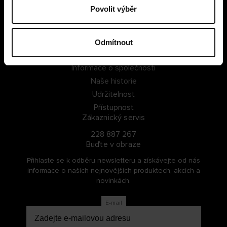
Povolit výběr
PŘIHLÁSIT SE
ZAREGISTROVAT SE
Odmítnout
O Cellbes
Informace o společnosti
Naše historie
Udržitelnost
Přístupnost
Zákaznický servis
228 887 267
Buďte v obraze
Přihlaste se k odběru newsletteru a získávejte od nás
informace o našich nejnovějších produktech, akcích a
novinkách.
E-mail