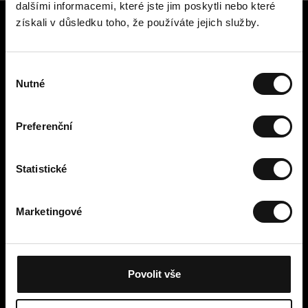
dalšími informacemi, které jste jim poskytli nebo které
získali v důsledku toho, že používáte jejich služby.
Zákaznický servis
Kontaktujte nás
V
Platba, poplatky, doručení a
Nutné
ý
vrácení
b
Snadné vrácení online
ě
Odstoupení od smlouvy
Preferenční
r
Obchodní podmínky
s
Zásady ochrany osobních údajů
o
Statistické
Cookies
u
Cellbes Member
h
Marketingové
Naše úrovně členství
l
Jak to funguje
a
Podmínky členství
s
u
Povolit vše
Moje stránky