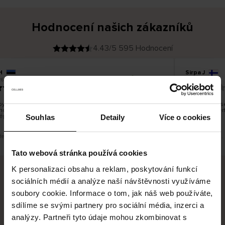
Hodnocení našich zákazníků
4.43/5 595 Hodnocení
H
Sirpa J
O
KUPUJÍCÍ
26
09.08.2026
v
ě
22.07.2026
ř
e
n
ý
z
á
ylo dobré, ale je škoda, že si nemůžete vybrat kurýrní
S produkty js
k
nost. Nedoručujete do balíkomatů DPD a Unisend, což
a
Legíny mi per
z
épe hodilo do místa vašeho bydliště.
n
Souhlas
Detaily
Více o cookies
í
k
překlad. Zobrazit původní verzi.
Toto je překlad.
Tato webová stránka používá cookies
K personalizaci obsahu a reklam, poskytování funkcí
sociálních médií a analýze naší návštěvnosti využíváme
Bezpečné doručení
Bezpečná platba
soubory cookie. Informace o tom, jak náš web používáte,
sdílíme se svými partnery pro sociální média, inzerci a
60 dní právo na vrácení
analýzy. Partneři tyto údaje mohou zkombinovat s