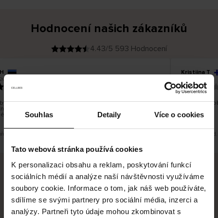
Hodnocení našich zákazníků
4.43/5 593 Hodnocení
 H
Kristiina T
O
KUPUJÍCÍ
26
06.08.2026
v
ě
22.07.2026
ř
e
n
ý
z
á
bylo dobré, ale je škoda, že si nemůžete vybrat kurýrní
Všechno dob
k
nost. Nedoručujete do balíkomatů DPD a Unisend, což
a
z
Souhlas
Detaily
Více o cookies
lépe hodilo do místa vašeho bydliště.
n
í
k
překlad. Zobrazit původní verzi.
Toto je překlad
Tato webová stránka používá cookies
K personalizaci obsahu a reklam, poskytování funkcí
sociálních médií a analýze naší návštěvnosti využíváme
Bezpečné doručení
Bezpečná platba
soubory cookie. Informace o tom, jak náš web používáte,
sdílíme se svými partnery pro sociální média, inzerci a
60 dní právo na vrácení
analýzy. Partneři tyto údaje mohou zkombinovat s