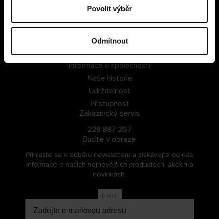
Povolit výběr
PŘIHLÁSIT SE
ZAREGISTROVAT SE
Odmítnout
O Cellbes
Informace o společnosti
Naše historie
Udržitelnost
Přístupnost
Zákaznický servis
228 887 267
Buďte v obraze
Přihlaste se k odběru newsletteru a získávejte od nás
informace o našich nejnovějších produktech, akcích a
novinkách.
E-mail