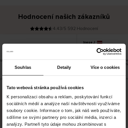
Hodnocení našich zákazníků
4.43/5 592 Hodnocení
Inese J
O
KUPUJÍCÍ
05.08.2026
v
ě
19.07.2026
ř
e
n
ý
z
á
bré
Dodání zboží je obvykle vel
k
a
vrácení zboží je nekonečný 
z
Souhlas
Detaily
Více o cookies
pracovních dnů.
n
í
k
 původní verzi.
Toto je překlad. Zobrazit původní
Tato webová stránka používá cookies
K personalizaci obsahu a reklam, poskytování funkcí
sociálních médií a analýze naší návštěvnosti využíváme
Bezpečné doručení
Bezpečná platba
soubory cookie. Informace o tom, jak náš web používáte,
sdílíme se svými partnery pro sociální média, inzerci a
60 dní právo na vrácení
analýzy. Partneři tyto údaje mohou zkombinovat s