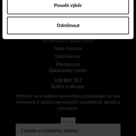
Povolit výběr
PŘIHLÁSIT SE
ZAREGISTROVAT SE
Odmítnout
O Cellbes
Informace o společnosti
Naše historie
Udržitelnost
Přístupnost
Zákaznický servis
228 887 267
Buďte v obraze
Přihlaste se k odběru newsletteru a získávejte od nás
informace o našich nejnovějších produktech, akcích a
novinkách.
E-mail