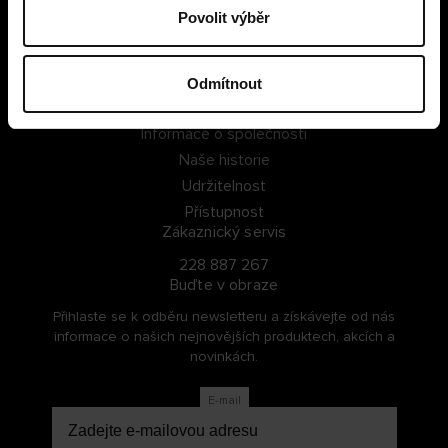
Povolit výběr
PŘIHLÁSIT SE
ZAREGISTROVAT SE
Odmítnout
O Cellbes
Informace o společnosti
Naše historie
Udržitelnost
Přístupnost
Zákaznický servis
228 887 267
Buďte v obraze
Přihlaste se k odběru newsletteru a získávejte od nás
informace o našich nejnovějších produktech, akcích a
novinkách.
E-mail