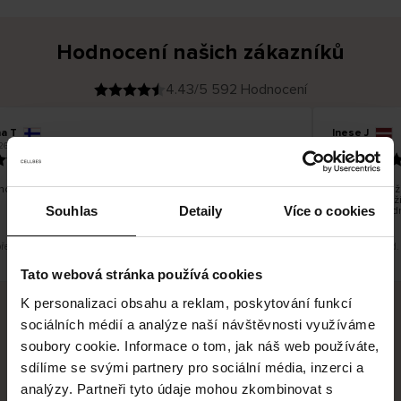
Hodnocení našich zákazníků
4.43/5 592 Hodnocení
na T
Inese J
O
KUPUJÍCÍ
26
05.08.2026
v
ě
19.07.2026
ř
e
n
ý
z
á
no dobré a dobré
Dodání zboží 
k
a
vrácení zboží
z
Souhlas
Detaily
Více o cookies
pracovních d
n
í
k
překlad. Zobrazit původní verzi.
Toto je překlad.
Tato webová stránka používá cookies
K personalizaci obsahu a reklam, poskytování funkcí
sociálních médií a analýze naší návštěvnosti využíváme
Bezpečné doručení
Bezpečná platba
soubory cookie. Informace o tom, jak náš web používáte,
sdílíme se svými partnery pro sociální média, inzerci a
60 dní právo na vrácení
analýzy. Partneři tyto údaje mohou zkombinovat s