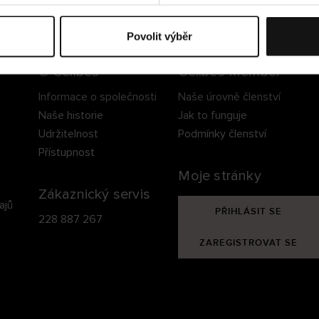
ezpečné doručení
Bezpečná platba
60 dní právo na vrá
Povolit výběr
O Cellbes
Cellbes Member
Informace o společnosti
Naše úrovně členství
Naše historie
Jak to funguje
Udržitelnost
Podmínky členství
Přístupnost
Moje stránky
Zákaznický servis
ajů
PŘIHLÁSIT SE
228 887 267
ZAREGISTROVAT SE