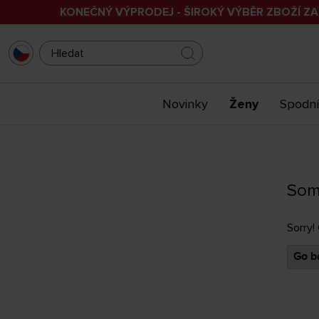
KONEČNÝ VÝPRODEJ - ŠIROKÝ VÝBĚR ZBOŽÍ ZA
Novinky
Ženy
Spodní
Som
Sorry!
Go ba