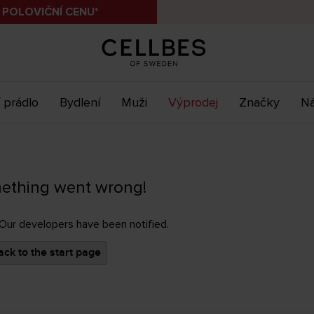
 POLOVIČNÍ CENU*
 prádlo
Bydlení
Muži
Výprodej
Značky
Ná
ething went wrong!
 Our developers have been notified.
ck to the start page