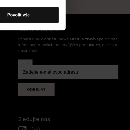
cení
Povolit vše
Buďte v obraze
Přihlaste se k odběru newsletteru a získávejte od nás
informace o našich nejnovějších produktech, akcích a
novinkách.
E-mail
ODESLAT
Sledujte nás