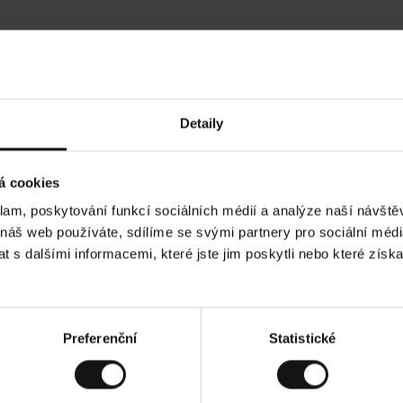
Hodnocení našich zákazníků
Detaily
•
Ines P
•
05.08.2026
05
O
KUPUJÍCÍ
á cookies
v
ě
16.07.2026
ř
e
klam, poskytování funkcí sociálních médií a analýze naší návšt
n
ý
ží je obvykle velmi rychlé - do 5 pracovních dnů,
z
Vynikající kvali
 náš web používáte, sdílíme se svými partnery pro sociální média
á
í zboží je nekonečný příběh smutku - může trvat až
k
a
ních dnů.
 s dalšími informacemi, které jste jim poskytli nebo které získa
z
n
í
k
lad. Zobrazit původní verzi.
Toto je překlad. Zob
Preferenční
Statistické