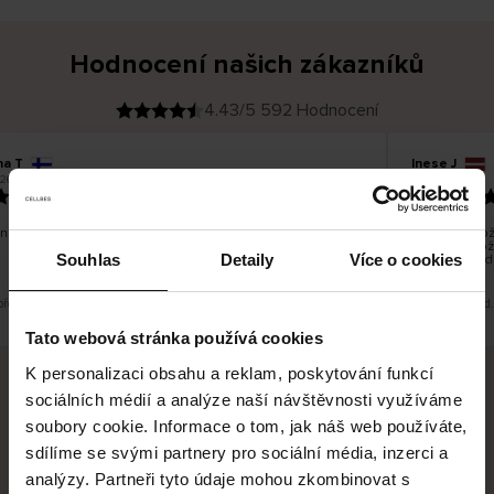
Hodnocení našich zákazníků
4.43/5 592 Hodnocení
na T
Inese J
O
KUPUJÍCÍ
26
05.08.2026
v
ě
19.07.2026
ř
e
n
ý
z
á
no dobré a dobré
Dodání zboží 
k
a
vrácení zbož
z
Souhlas
Detaily
Více o cookies
pracovních d
n
í
k
překlad. Zobrazit původní verzi.
Toto je překlad
Tato webová stránka používá cookies
K personalizaci obsahu a reklam, poskytování funkcí
sociálních médií a analýze naší návštěvnosti využíváme
Bezpečné doručení
Bezpečná platba
soubory cookie. Informace o tom, jak náš web používáte,
sdílíme se svými partnery pro sociální média, inzerci a
60 dní právo na vrácení
analýzy. Partneři tyto údaje mohou zkombinovat s