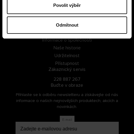
Povolit výběr
PŘIHLÁSIT SE
ZAREGISTROVAT SE
Odmítnout
O Cellbes
Informace o společnosti
Naše historie
Udržitelnost
Přístupnost
Zákaznický servis
228 887 267
Buďte v obraze
Přihlaste se k odběru newsletteru a získávejte od nás
informace o našich nejnovějších produktech, akcích a
novinkách.
E-mail