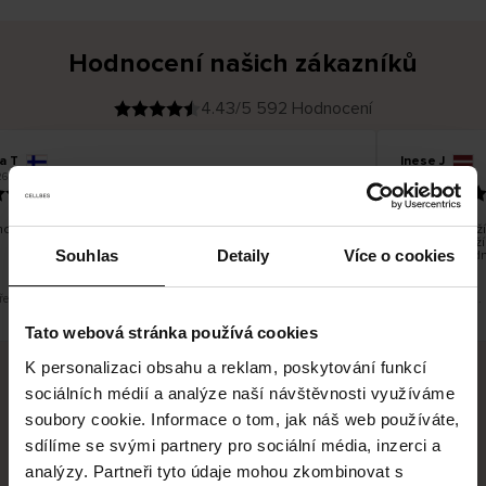
Hodnocení našich zákazníků
4.43/5 592 Hodnocení
a T
Inese J
O
KUPUJÍCÍ
6
05.08.2026
v
ě
19.07.2026
ř
e
n
ý
z
á
o dobré a dobré
Dodání zboží 
k
a
vrácení zboží
z
Souhlas
Detaily
Více o cookies
pracovních dn
n
í
k
řeklad. Zobrazit původní verzi.
Toto je překlad.
Tato webová stránka používá cookies
K personalizaci obsahu a reklam, poskytování funkcí
sociálních médií a analýze naší návštěvnosti využíváme
Bezpečné doručení
Bezpečná platba
soubory cookie. Informace o tom, jak náš web používáte,
sdílíme se svými partnery pro sociální média, inzerci a
60 dní právo na vrácení
analýzy. Partneři tyto údaje mohou zkombinovat s