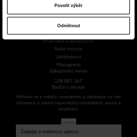
Povolit výběr
PŘIHLÁSIT SE
ZAREGISTROVAT SE
Odmítnout
O Cellbes
Informace o společnosti
Naše historie
Udržitelnost
Přístupnost
Zákaznický servis
228 887 267
Buďte v obraze
Přihlaste se k odběru newsletteru a získávejte od nás
informace o našich nejnovějších produktech, akcích a
novinkách.
E-mail