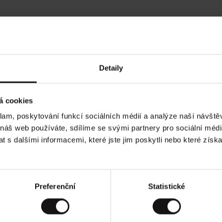
Hodnocení našich zákazníků
Detaily
Tods T
•
5.08.2026
05.08
O
KUPUJÍCÍ
á cookies
v
ě
17.07.2026
ř
e
klam, poskytování funkcí sociálních médií a analýze naší návšt
n
ý
ita! A stále cenově dostupné!
z
Všechno dle očekává
 náš web používáte, sdílíme se svými partnery pro sociální média
á
k
a
 s dalšími informacemi, které jste jim poskytli nebo které získa
z
n
í
k
brazit původní verzi.
Toto je překlad. Zobrazit 
Preferenční
Statistické