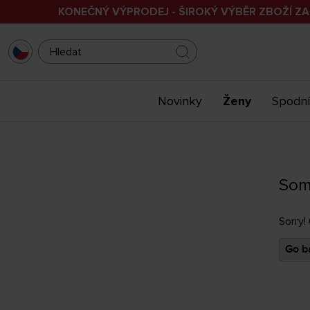
KONEČNÝ VÝPRODEJ - ŠIROKÝ VÝBĚR ZBOŽÍ ZA
Novinky
Ženy
Spodní
Som
Sorry!
Go ba