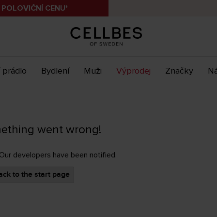
 POLOVIČNÍ CENU*
 prádlo
Bydlení
Muži
Výprodej
Značky
Ná
ething went wrong!
 Our developers have been notified.
ck to the start page