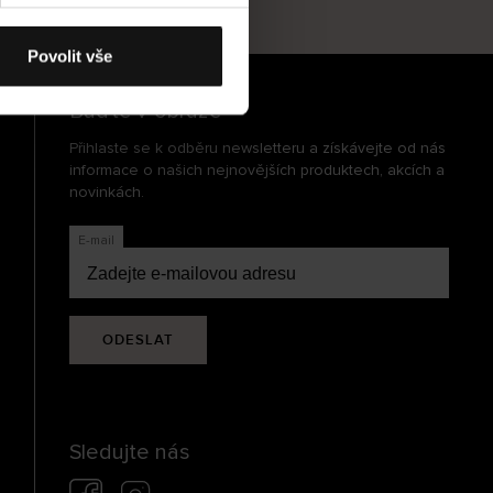
cení
Povolit vše
Buďte v obraze
Přihlaste se k odběru newsletteru a získávejte od nás
informace o našich nejnovějších produktech, akcích a
novinkách.
E-mail
ODESLAT
Sledujte nás