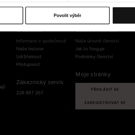
ezpečné doručení
Bezpečná platba
60 dní právo na vrá
Povolit výběr
O Cellbes
Cellbes Member
Informace o společnosti
Naše úrovně členství
Naše historie
Jak to funguje
Udržitelnost
Podmínky členství
Přístupnost
Moje stránky
Zákaznický servis
ajů
PŘIHLÁSIT SE
228 887 267
ZAREGISTROVAT SE