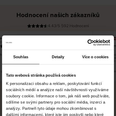
Hodnocení našich zákazníků
4.43/5 592 Hodnocení
ina T
Inese J
O
KUPUJÍCÍ
2026
05.08.2026
v
ě
19.07.2026
ř
e
n
ý
z
á
hno dobré a dobré
Dodání zbož
k
Souhlas
Detaily
Více o cookies
a
vrácení zbo
z
pracovních 
n
í
k
e překlad. Zobrazit původní verzi.
Toto je překla
Tato webová stránka používá cookies
K personalizaci obsahu a reklam, poskytování funkcí
sociálních médií a analýze naší návštěvnosti využíváme
soubory cookie. Informace o tom, jak náš web používáte,
Bezpečné doručení
Bezpečná platba
sdílíme se svými partnery pro sociální média, inzerci a
analýzy. Partneři tyto údaje mohou zkombinovat s
60 dní právo na vrácení
dalšími informacemi, které jste jim poskytli nebo které