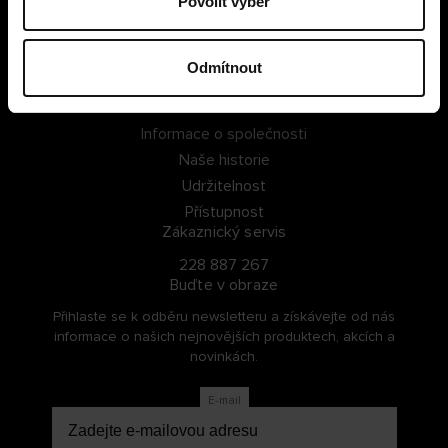
Povolit výběr
PŘIHLÁSIT SE
Odmítnout
ZAREGISTROVAT SE
O Cellbes
Informace o společnosti
Naše historie
Udržitelnost
Přístupnost
Zákaznický servis
228 887 267
Buďte v obraze
Přihlaste se k odběru newsletteru a získávejte od nás
informace o našich nejnovějších produktech, akcích a
novinkách.
E-mail