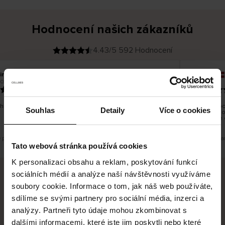
Hodnocení našich zákazníků
4.43/5 592 Hodnocení
ina T
Inese J
O
KUPUJÍCÍ
026
05.08.2026
v
ě
19.07.2026
ř
e
n
ý
z
á
hno dobré a dobré
Dodání zboží
k
Souhlas
Detaily
Více o cookies
a
vrácení zbo
z
pracovních 
n
í
k
e překlad. Zobrazit původní verzi.
Toto je překla
Tato webová stránka používá cookies
K personalizaci obsahu a reklam, poskytování funkcí
sociálních médií a analýze naší návštěvnosti využíváme
soubory cookie. Informace o tom, jak náš web používáte,
Bezpečné doručení
Bezpečná platba
sdílíme se svými partnery pro sociální média, inzerci a
analýzy. Partneři tyto údaje mohou zkombinovat s
60 dní právo na vrácení
dalšími informacemi, které jste jim poskytli nebo které