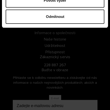
Povolit výběr
PŘIHLÁSIT SE
Odmítnout
ZAREGISTROVAT SE
O Cellbes
Informace o společnosti
Naše historie
Udržitelnost
Přístupnost
Zákaznický servis
228 887 267
Buďte v obraze
Přihlaste se k odběru newsletteru a získávejte od nás
informace o našich nejnovějších produktech, akcích a
novinkách.
E-mail