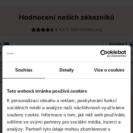
Hodnocení našich zákazníků
4.43/5 593 Hodnocení
H
Kristiina T
O
KUPUJÍCÍ
26
06.08.2026
v
ě
22.07.2026
ř
e
n
ý
z
á
ylo dobré, ale je škoda, že si nemůžete vybrat kurýrní
Všechno dob
k
nost. Nedoručujete do balíkomatů DPD a Unisend, což
a
z
Souhlas
Detaily
Více o cookies
épe hodilo do místa vašeho bydliště.
n
í
k
překlad. Zobrazit původní verzi.
Toto je překlad.
Tato webová stránka používá cookies
K personalizaci obsahu a reklam, poskytování funkcí
sociálních médií a analýze naší návštěvnosti využíváme
Bezpečné doručení
Bezpečná platba
soubory cookie. Informace o tom, jak náš web používáte,
sdílíme se svými partnery pro sociální média, inzerci a
60 dní právo na vrácení
analýzy. Partneři tyto údaje mohou zkombinovat s