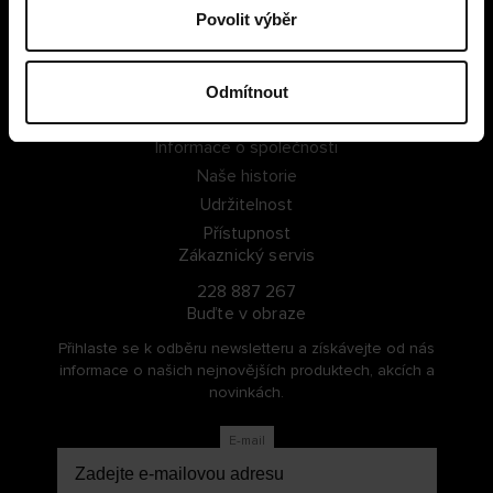
Povolit výběr
PŘIHLÁSIT SE
ZAREGISTROVAT SE
Odmítnout
O Cellbes
Informace o společnosti
Naše historie
Udržitelnost
Přístupnost
Zákaznický servis
228 887 267
Buďte v obraze
Přihlaste se k odběru newsletteru a získávejte od nás
informace o našich nejnovějších produktech, akcích a
novinkách.
E-mail