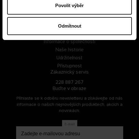
Povolit výběr
PŘIHLÁSIT SE
ZAREGISTROVAT SE
Odmítnout
O Cellbes
Informace o společnosti
Naše historie
Udržitelnost
Přístupnost
Zákaznický servis
228 887 267
Buďte v obraze
Přihlaste se k odběru newsletteru a získávejte od nás
informace o našich nejnovějších produktech, akcích a
novinkách.
E-mail