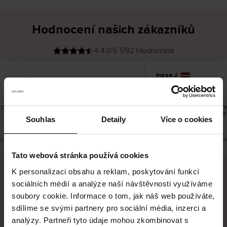
Hodnocení našich zákazníků
4.43/5 592 Hodnocení
Inese J
O
KUPUJÍCÍ
05.08.2026
v
ě
19.07.2026
ř
e
n
ý
z
á
 dobré
Dodání zboží je obvykle 
k
a
vrácení zboží je nekoneč
z
Souhlas
Detaily
Více o cookies
pracovních dnů.
n
í
k
zit původní verzi.
Toto je překlad. Zobrazit pův
Tato webová stránka používá cookies
K personalizaci obsahu a reklam, poskytování funkcí
sociálních médií a analýze naší návštěvnosti využíváme
Bezpečné doručení
Bezpečná platba
soubory cookie. Informace o tom, jak náš web používáte,
sdílíme se svými partnery pro sociální média, inzerci a
60 dní právo na vrácení
analýzy. Partneři tyto údaje mohou zkombinovat s