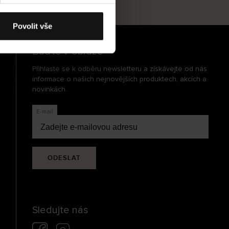
cení
Povolit vše
Buďte v obraze
Přihlaste se k odběru newsletteru a získávejte od nás
informace o našich nejnovějších produktech, akcích a
novinkách.
E-mail
ODESLAT
Sledujte nás