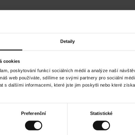
Hodnocení našich zákazníků
Detaily
•
Tods T
•
05.08.2026
05
O
KUPUJÍCÍ
á cookies
v
ě
17.07.2026
ř
e
klam, poskytování funkcí sociálních médií a analýze naší návšt
n
ý
kvalita! A stále cenově dostupné!
z
Všechno dle oček
 náš web používáte, sdílíme se svými partnery pro sociální média
á
k
a
 s dalšími informacemi, které jste jim poskytli nebo které získa
z
n
í
k
d. Zobrazit původní verzi.
Toto je překlad. Zobra
Preferenční
Statistické