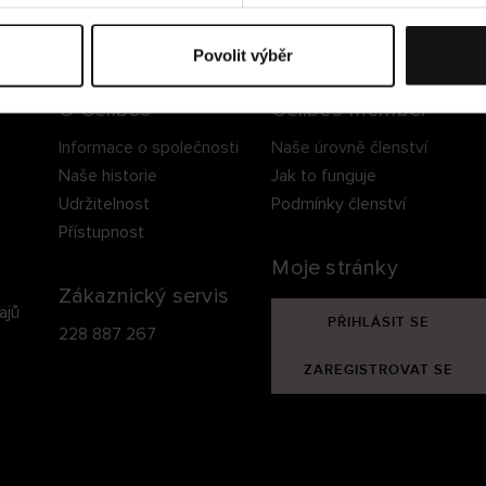
ezpečné doručení
Bezpečná platba
60 dní právo na vrá
Povolit výběr
O Cellbes
Cellbes Member
Informace o společnosti
Naše úrovně členství
Naše historie
Jak to funguje
Udržitelnost
Podmínky členství
Přístupnost
Moje stránky
Zákaznický servis
ajů
PŘIHLÁSIT SE
228 887 267
ZAREGISTROVAT SE