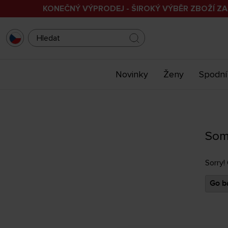
KONEČNÝ VÝPRODEJ - ŠIROKÝ VÝBĚR ZBOŽÍ ZA
Novinky
Ženy
Spodní
Som
Sorry!
Go ba