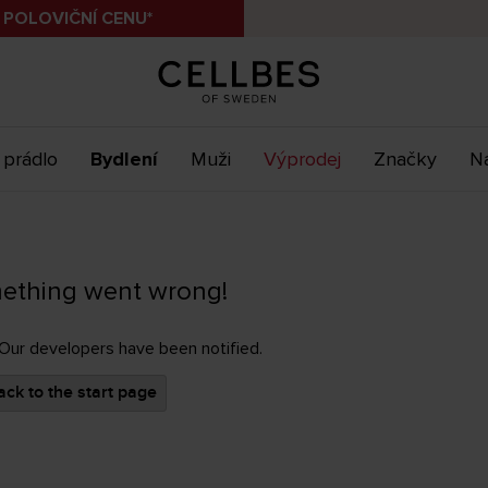
 POLOVIČNÍ CENU*
 prádlo
Bydlení
Muži
Výprodej
Značky
Ná
ething went wrong!
 Our developers have been notified.
ck to the start page