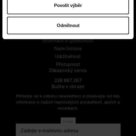
Povolit výběr
PŘIHLÁSIT SE
ZAREGISTROVAT SE
Odmítnout
O Cellbes
Informace o společnosti
Naše historie
Udržitelnost
Přístupnost
Zákaznický servis
228 887 267
Buďte v obraze
Přihlaste se k odběru newsletteru a získávejte od nás
informace o našich nejnovějších produktech, akcích a
novinkách.
E-mail