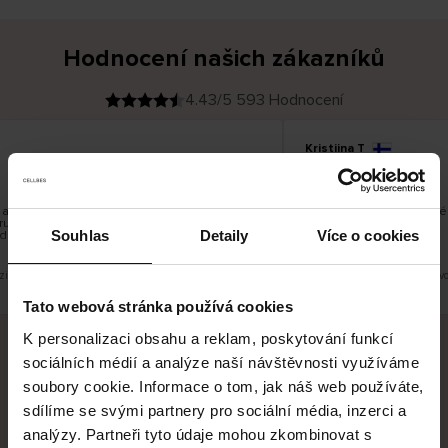
Hodnocení našich zákazníků
4.43/5 593 Hodnocení
Kristiina T
O
KUPUJÍCÍ
06.08.2026
v
ě
22.07.2026
ř
e
n
ý
z
á
ale je škoda, že si nemůžete vybrat kurýrní
Všechno dobré a dobré
k
učujete do balíkomatů DPD a Unisend, což
a
z
Souhlas
Detaily
Více o cookies
do místa vašeho bydliště.
n
í
k
zit původní verzi.
Toto je překlad. Zobrazit půvo
Tato webová stránka používá cookies
K personalizaci obsahu a reklam, poskytování funkcí
sociálních médií a analýze naší návštěvnosti využíváme
Bezpečné doručení
Bezpečná platba
soubory cookie. Informace o tom, jak náš web používáte,
sdílíme se svými partnery pro sociální média, inzerci a
60 dní právo na vrácení
analýzy. Partneři tyto údaje mohou zkombinovat s