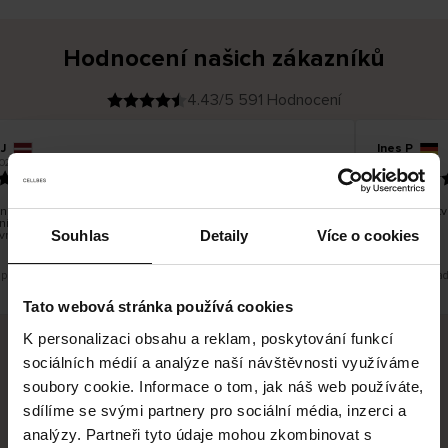
Hodnocení našich zákazníků
4.43/5 591 Hodnocení
J
Ines P
O
KUPUJÍCÍ
05.08.2026
026
v
ě
16.07.2026
ř
e
n
ý
z
á
 zboží je obvykle velmi rychlé - do 5 pracovních dnů, ale
Vynikající k
k
ní zboží je nekonečný příběh smutku - může trvat až 20
a
z
Souhlas
Detaily
Více o cookies
vních dnů.
n
í
k
 překlad. Zobrazit původní verzi.
Toto je překlad
Tato webová stránka používá cookies
K personalizaci obsahu a reklam, poskytování funkcí
sociálních médií a analýze naší návštěvnosti využíváme
Bezpečné doručení
Bezpečná platba
soubory cookie. Informace o tom, jak náš web používáte,
sdílíme se svými partnery pro sociální média, inzerci a
60 dní právo na vrácení
analýzy. Partneři tyto údaje mohou zkombinovat s