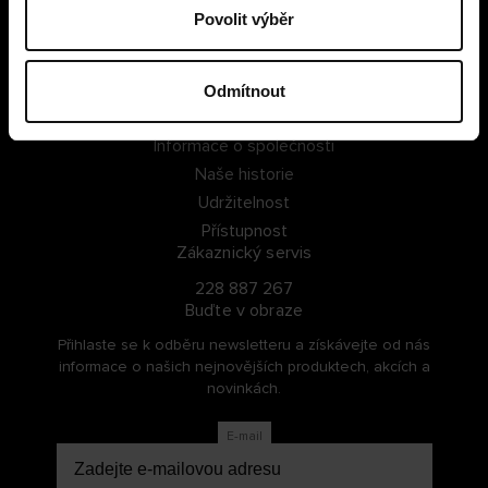
Povolit výběr
PŘIHLÁSIT SE
ZAREGISTROVAT SE
Odmítnout
O Cellbes
Informace o společnosti
Naše historie
Udržitelnost
Přístupnost
Zákaznický servis
228 887 267
Buďte v obraze
Přihlaste se k odběru newsletteru a získávejte od nás
informace o našich nejnovějších produktech, akcích a
novinkách.
E-mail