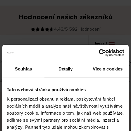
Hodnocení našich zákazníků
4.43/5 592 Hodnocení
Inese J
O
KUPUJÍCÍ
05.08.2026
v
ě
19.07.2026
ř
e
n
ý
z
á
é a dobré
Dodání zboží je obvyk
k
a
vrácení zboží je neko
z
Souhlas
Detaily
Více o cookies
pracovních dnů.
n
í
k
obrazit původní verzi.
Toto je překlad. Zobrazit 
Tato webová stránka používá cookies
K personalizaci obsahu a reklam, poskytování funkcí
sociálních médií a analýze naší návštěvnosti využíváme
Bezpečné doručení
Bezpečná platba
soubory cookie. Informace o tom, jak náš web používáte,
sdílíme se svými partnery pro sociální média, inzerci a
60 dní právo na vrácení
analýzy. Partneři tyto údaje mohou zkombinovat s