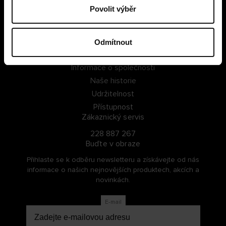
Povolit výběr
PŘIHLÁSIT SE
ZAREGISTROVAT SE
Odmítnout
O Cellbes
Informace o společnosti
Naše historie
Udržitelnost
Přístupnost
Zákaznický servis
228 887 267
Buďte v obraze
Přihlaste se k odběru newsletteru a získávejte od nás
informace o našich nejnovějších produktech, akcích a
novinkách.
E-mail