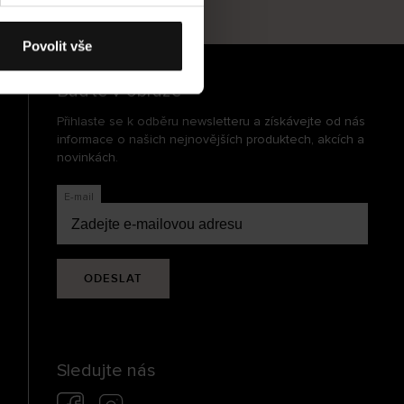
cení
Povolit vše
Buďte v obraze
Přihlaste se k odběru newsletteru a získávejte od nás
informace o našich nejnovějších produktech, akcích a
novinkách.
E-mail
ODESLAT
Sledujte nás