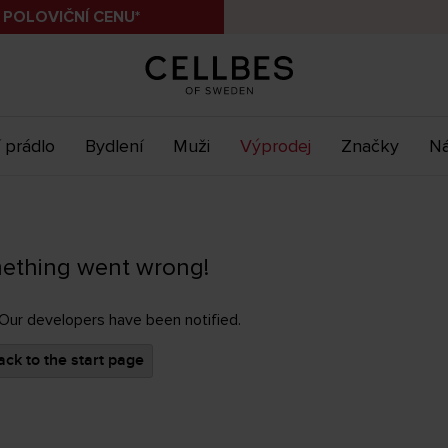
 POLOVIČNÍ CENU*
 prádlo
Bydlení
Muži
Výprodej
Značky
Ná
ething went wrong!
 Our developers have been notified.
ck to the start page