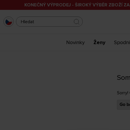
KONEČNÝ VÝPRODEJ - ŠIROKÝ VÝBĚR ZBOŽÍ ZA
Novinky
Ženy
Spodní
Som
Sorry!
Go ba