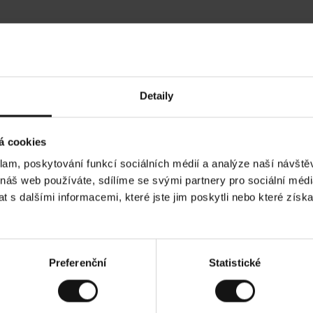
Hodnocení našich zákazníků
Detaily
•
Ines P
•
05.08.2026
0
O
KUPUJÍCÍ
á cookies
v
ě
16.07.2026
ř
e
klam, poskytování funkcí sociálních médií a analýze naší návšt
n
ý
ží je obvykle velmi rychlé - do 5 pracovních dnů,
z
Vynikající kvali
 náš web používáte, sdílíme se svými partnery pro sociální média
á
ní zboží je nekonečný příběh smutku - může trvat až
k
a
ních dnů.
 s dalšími informacemi, které jste jim poskytli nebo které získa
z
n
í
k
lad. Zobrazit původní verzi.
Toto je překlad. Zob
Preferenční
Statistické