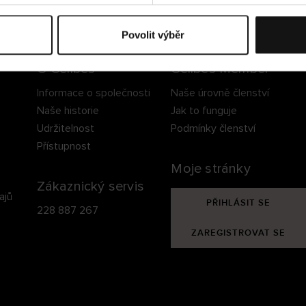
ezpečné doručení
Bezpečná platba
60 dní právo na vrá
Povolit výběr
O Cellbes
Cellbes Member
Informace o společnosti
Naše úrovně členství
Naše historie
Jak to funguje
Udržitelnost
Podmínky členství
Přístupnost
Moje stránky
Zákaznický servis
ajů
PŘIHLÁSIT SE
228 887 267
ZAREGISTROVAT SE