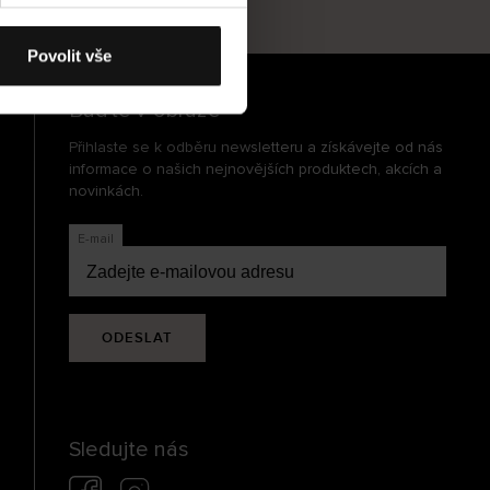
cení
Povolit vše
Buďte v obraze
Přihlaste se k odběru newsletteru a získávejte od nás
informace o našich nejnovějších produktech, akcích a
novinkách.
E-mail
ODESLAT
Sledujte nás