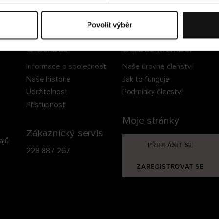
ezpečné doručení
Bezpečná platba
60 dní právo na vrá
Povolit výběr
O Cellbes
Cellbes Member
Informace o společnosti
Naše úrovně členství
Naše historie
Jak to funguje
Udržitelnost
Podmínky členství
Přístupnost
Moje stránky
Zákaznický servis
ajů
PŘIHLÁSIT SE
228 887 267
ZAREGISTROVAT SE