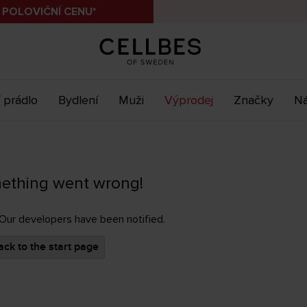
 POLOVIČNÍ CENU*
 prádlo
Bydlení
Muži
Výprodej
Značky
Ná
ething went wrong!
 Our developers have been notified.
ck to the start page