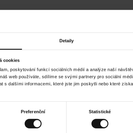
Hodnocení našich zákazníků
Detaily
•
Tods T
•
05.08.2026
05.
O
KUPUJÍCÍ
á cookies
v
ě
17.07.2026
ř
e
klam, poskytování funkcí sociálních médií a analýze naší návšt
n
ý
valita! A stále cenově dostupné!
z
Všechno dle očeká
 náš web používáte, sdílíme se svými partnery pro sociální média
á
k
a
 s dalšími informacemi, které jste jim poskytli nebo které získa
z
n
í
k
. Zobrazit původní verzi.
Toto je překlad. Zobraz
Preferenční
Statistické