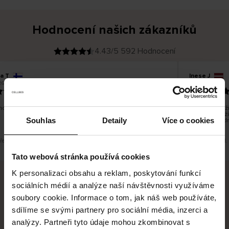
Hodnocení našich zákazníků
4.43/5 592 Hodnocení
na T
Inese J
O
KUPUJÍCÍ
26
05.08.2026
v
ě
19.07.2026
ř
e
n
ý
z
á
o dobré a dobré
Dodání zboží 
k
a
vrácení zboží
z
Souhlas
Detaily
Více o cookies
pracovních d
n
í
k
překlad. Zobrazit původní verzi.
Toto je překlad.
Tato webová stránka používá cookies
K personalizaci obsahu a reklam, poskytování funkcí
sociálních médií a analýze naší návštěvnosti využíváme
Bezpečné doručení
Bezpečná platba
soubory cookie. Informace o tom, jak náš web používáte,
sdílíme se svými partnery pro sociální média, inzerci a
60 dní právo na vrácení
analýzy. Partneři tyto údaje mohou zkombinovat s