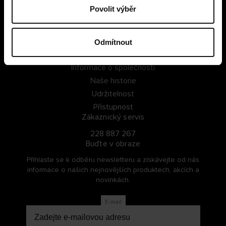
Povolit výběr
PŘIHLÁSIT SE
ZAREGISTROVAT SE
Odmítnout
O Cellbes
Informace o společnosti
Naše historie
Udržitelnost
Přístupnost
Zákaznický servis
228 887 267
Buďte v obraze
Přihlaste se k odběru newsletteru a získávejte od nás
informace o našich nejnovějších produktech, akcích a
novinkách.
E-mail