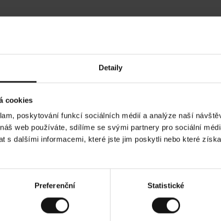
Hodnocení našich zákazníků
Detaily
•
Ines P
•
05.08.2026
05
O
KUPUJÍCÍ
á cookies
v
ě
16.07.2026
ř
e
klam, poskytování funkcí sociálních médií a analýze naší návšt
n
ý
ží je obvykle velmi rychlé - do 5 pracovních dnů,
z
Vynikající kvalit
 náš web používáte, sdílíme se svými partnery pro sociální média
á
í zboží je nekonečný příběh smutku - může trvat až
k
a
ních dnů.
 s dalšími informacemi, které jste jim poskytli nebo které získa
z
n
í
k
ad. Zobrazit původní verzi.
Toto je překlad. Zob
Preferenční
Statistické