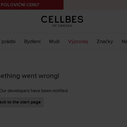
 POLOVIČNÍ CENU*
 prádlo
Bydlení
Muži
Výprodej
Značky
Ná
ething went wrong!
 Our developers have been notified.
ck to the start page