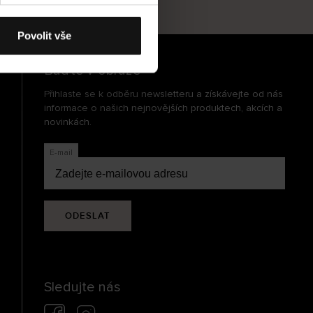
cení
Povolit vše
Buďte v obraze
Přihlaste se k odběru newsletteru a získávejte od nás
informace o našich nejnovějších produktech, akcích a
novinkách.
E-mail
ODESLAT
Sledujte nás