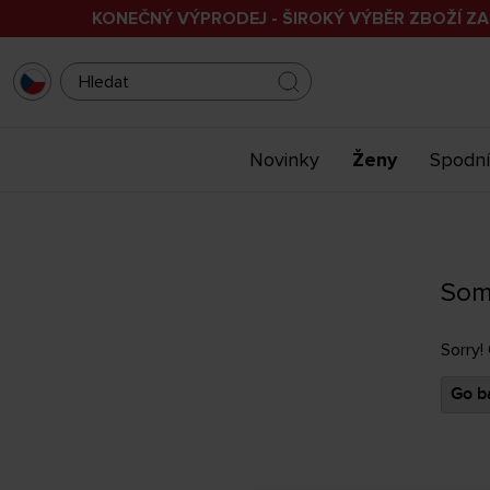
KONEČNÝ VÝPRODEJ - ŠIROKÝ VÝBĚR ZBOŽÍ ZA
Novinky
Ženy
Spodní
Som
Sorry!
Go ba