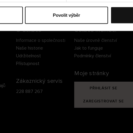
ezpečné doručení
Bezpečná platba
60 dní právo na vrá
Povolit výběr
O Cellbes
Cellbes Member
Informace o společnosti
Naše úrovně členství
Naše historie
Jak to funguje
Udržitelnost
Podmínky členství
Přístupnost
Moje stránky
Zákaznický servis
ajů
PŘIHLÁSIT SE
228 887 267
ZAREGISTROVAT SE