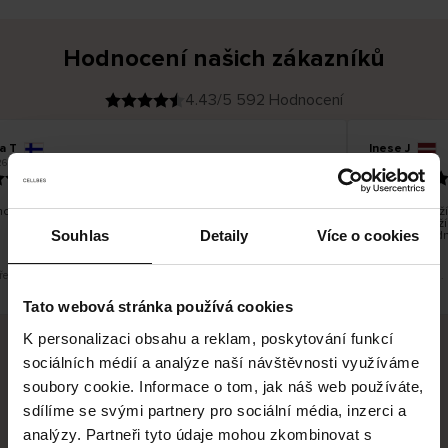
Hodnocení našich zákazníků
4.43/5 592 Hodnocení
a T
Inese J
O
KUPUJÍCÍ
6
05.08.2026
v
ě
19.07.2026
ř
e
n
ý
z
á
o dobré a dobré
Dodání zboží 
k
a
vrácení zboží
z
Souhlas
Detaily
Více o cookies
pracovních dn
n
í
k
řeklad. Zobrazit původní verzi.
Toto je překlad.
Tato webová stránka používá cookies
K personalizaci obsahu a reklam, poskytování funkcí
sociálních médií a analýze naší návštěvnosti využíváme
Bezpečné doručení
Bezpečná platba
soubory cookie. Informace o tom, jak náš web používáte,
sdílíme se svými partnery pro sociální média, inzerci a
60 dní právo na vrácení
analýzy. Partneři tyto údaje mohou zkombinovat s