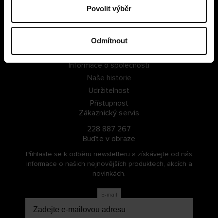
Povolit výběr
PŘIHLÁSIT SE
ZAREGISTROVAT SE
Odmítnout
O Cellbes
Informace o společnosti
Naše historie
Udržitelnost
Přístupnost
Zákaznický servis
228 887 267
Buďte v obraze
Přihlaste se k odběru newsletteru a získávejte od nás
informace o našich nejnovějších produktech, akcích a
novinkách.
E-mail