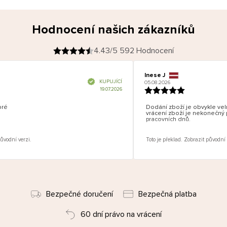
Hodnocení našich zákazníků
4.43/5 592 Hodnocení
Inese J
O
KUPUJÍCÍ
05.08.2026
v
ě
19.07.2026
ř
e
n
ý
z
á
ré
Dodání zboží je obvykle velm
k
a
vrácení zboží je nekonečný p
z
pracovních dnů.
n
í
k
ůvodní verzi.
Toto je překlad. Zobrazit původní 
Bezpečné doručení
Bezpečná platba
60 dní právo na vrácení