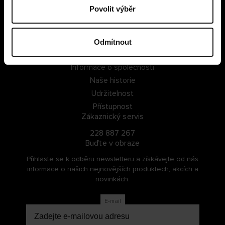
Povolit výběr
PŘIHLÁSIT SE
ZAREGISTROVAT SE
Odmítnout
O Cellbes
Informace o společnosti
Naše historie
Udržitelnost
Přístupnost
Zákaznický servis
228 887 267
Buďte v obraze
Přihlaste se k odběru newsletteru a získávejte od nás
informace o našich nejnovějších produktech, akcích a
novinkách.
E-mail