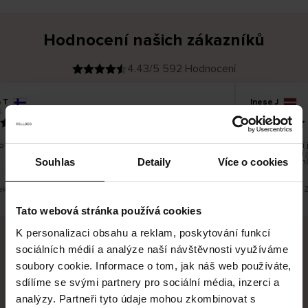
Hodnocení našich zákazníků
4.43/5 592 Hodnocení
a T
Inese J
O
KUPUJÍCÍ
6
05.08.2026
v
ě
19.07.2026
ř
e
n
ý
z
á
o dobré a dobré
Dodání zboží j
k
a
vrácení zboží 
z
Souhlas
Detaily
Více o cookies
pracovních dn
n
í
k
řeklad. Zobrazit původní verzi.
Toto je překlad. 
Tato webová stránka používá cookies
K personalizaci obsahu a reklam, poskytování funkcí
sociálních médií a analýze naší návštěvnosti využíváme
Bezpečné doručení
Bezpečná platba
soubory cookie. Informace o tom, jak náš web používáte,
sdílíme se svými partnery pro sociální média, inzerci a
60 dní právo na vrácení
analýzy. Partneři tyto údaje mohou zkombinovat s