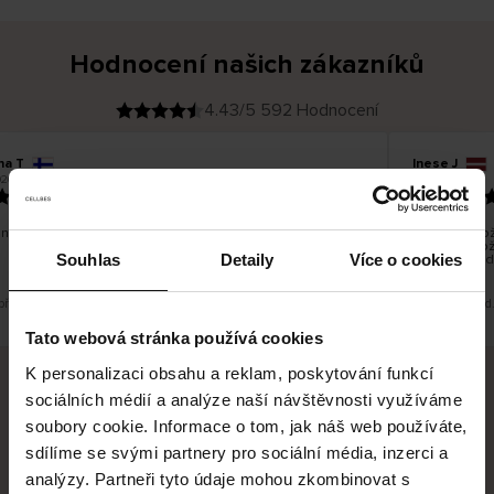
Hodnocení našich zákazníků
4.43/5 592 Hodnocení
na T
Inese J
O
KUPUJÍCÍ
026
05.08.2026
v
ě
19.07.2026
ř
e
n
ý
z
á
no dobré a dobré
Dodání zboží
k
a
vrácení zbož
z
Souhlas
Detaily
Více o cookies
pracovních d
n
í
k
 překlad. Zobrazit původní verzi.
Toto je překlad
Tato webová stránka používá cookies
K personalizaci obsahu a reklam, poskytování funkcí
sociálních médií a analýze naší návštěvnosti využíváme
Bezpečné doručení
Bezpečná platba
soubory cookie. Informace o tom, jak náš web používáte,
sdílíme se svými partnery pro sociální média, inzerci a
60 dní právo na vrácení
analýzy. Partneři tyto údaje mohou zkombinovat s