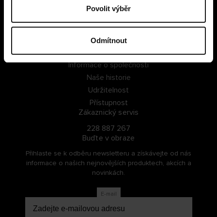
Povolit výběr
PŘIHLÁSIT SE
ZAREGISTROVAT SE
Odmítnout
O Cellbes
Informace o společnosti
Naše historie
Udržitelnost
Přístupnost
Zákaznický servis
228 887 267
Buďte v obraze
Přihlaste se k odběru newsletteru a získávejte od nás
informace o našich nejnovějších produktech, akcích a
novinkách.
E-mail