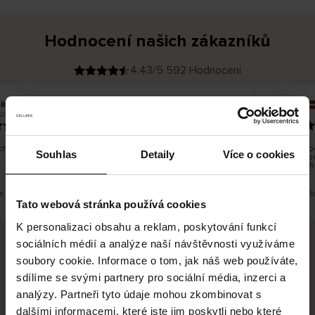
Hodnocení našich zákazníků
4.43/5 592 Hodnocení
iina T
Inese J
O
KUPUJÍCÍ
.2026
05.08.2026
v
ě
19.07.2026
ř
e
n
ý
z
á
chno dobré a dobré
Dodání zbož
k
Souhlas
Detaily
Více o cookies
a
vrácení zb
z
pracovních
n
í
k
je překlad. Zobrazit původní verzi.
Toto je překl
Tato webová stránka používá cookies
K personalizaci obsahu a reklam, poskytování funkcí
sociálních médií a analýze naší návštěvnosti využíváme
soubory cookie. Informace o tom, jak náš web používáte,
Bezpečné doručení
Bezpečná platba
sdílíme se svými partnery pro sociální média, inzerci a
analýzy. Partneři tyto údaje mohou zkombinovat s
60 dní právo na vrácení
dalšími informacemi, které jste jim poskytli nebo které