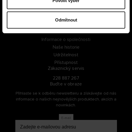
Povolit výběr
PŘIHLÁSIT SE
Odmítnout
ZAREGISTROVAT SE
O Cellbes
Informace o společnosti
Naše historie
Udržitelnost
Přístupnost
Zákaznický servis
228 887 267
Buďte v obraze
Přihlaste se k odběru newsletteru a získávejte od nás
informace o našich nejnovějších produktech, akcích a
novinkách.
E-mail