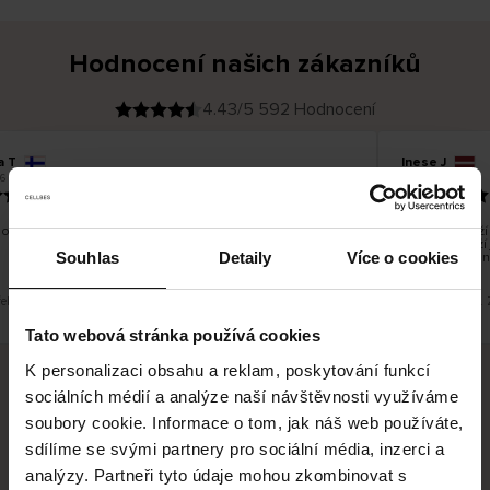
Hodnocení našich zákazníků
4.43/5 592 Hodnocení
a T
Inese J
O
KUPUJÍCÍ
6
05.08.2026
v
ě
19.07.2026
ř
e
n
ý
z
á
o dobré a dobré
Dodání zboží j
k
a
vrácení zboží
z
Souhlas
Detaily
Více o cookies
pracovních dn
n
í
k
řeklad. Zobrazit původní verzi.
Toto je překlad. 
Tato webová stránka používá cookies
K personalizaci obsahu a reklam, poskytování funkcí
sociálních médií a analýze naší návštěvnosti využíváme
Bezpečné doručení
Bezpečná platba
soubory cookie. Informace o tom, jak náš web používáte,
sdílíme se svými partnery pro sociální média, inzerci a
60 dní právo na vrácení
analýzy. Partneři tyto údaje mohou zkombinovat s