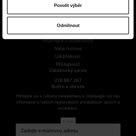
Povolit výběr
PŘIHLÁSIT SE
ZAREGISTROVAT SE
Odmítnout
O Cellbes
Informace o společnosti
Naše historie
Udržitelnost
Přístupnost
Zákaznický servis
228 887 267
Buďte v obraze
Přihlaste se k odběru newsletteru a získávejte od nás
informace o našich nejnovějších produktech, akcích a
novinkách.
E-mail