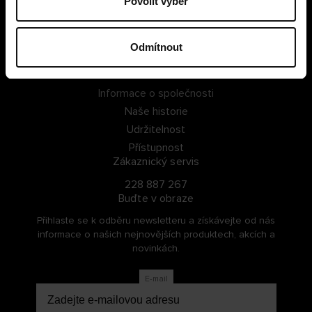
Povolit výběr
PŘIHLÁSIT SE
Odmítnout
ZAREGISTROVAT SE
O Cellbes
Informace o společnosti
Naše historie
Udržitelnost
Přístupnost
Zákaznický servis
228 887 267
Buďte v obraze
Přihlaste se k odběru newsletteru a získávejte od nás
informace o našich nejnovějších produktech, akcích a
novinkách.
E-mail