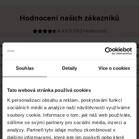
Hodnocení našich zákazníků
4.43/5 592 Hodnocení
iina T
Inese J
O
KUPUJÍCÍ
2026
05.08.2026
v
ě
19.07.2026
ř
e
n
ý
z
á
hno dobré a dobré
Dodání zbož
k
Souhlas
Detaily
Více o cookies
a
vrácení zb
z
pracovních
n
í
k
je překlad. Zobrazit původní verzi.
Toto je překl
Tato webová stránka používá cookies
K personalizaci obsahu a reklam, poskytování funkcí
sociálních médií a analýze naší návštěvnosti využíváme
soubory cookie. Informace o tom, jak náš web používáte,
Bezpečné doručení
Bezpečná platba
sdílíme se svými partnery pro sociální média, inzerci a
analýzy. Partneři tyto údaje mohou zkombinovat s
60 dní právo na vrácení
dalšími informacemi, které jste jim poskytli nebo které