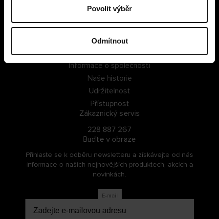
Povolit výběr
PŘIHLÁSIT SE
ZAREGISTROVAT SE
Odmítnout
O Cellbes
Informace o společnosti
Naše historie
Udržitelnost
Přístupnost
Zákaznický servis
228 887 267
Buďte v obraze
Přihlaste se k odběru newsletteru a získávejte od nás
informace o našich nejnovějších produktech, akcích a
novinkách.
E-mail