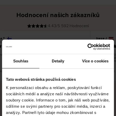
Hodnocení našich zákazníků
4.43/5 592 Hodnocení
na T
Inese J
O
KUPUJÍCÍ
26
05.08.2026
v
ě
19.07.2026
ř
e
n
ý
z
á
o dobré a dobré
Dodání zboží 
k
a
vrácení zboží
z
Souhlas
Detaily
Více o cookies
pracovních d
n
í
k
překlad. Zobrazit původní verzi.
Toto je překlad.
Tato webová stránka používá cookies
K personalizaci obsahu a reklam, poskytování funkcí
sociálních médií a analýze naší návštěvnosti využíváme
Bezpečné doručení
Bezpečná platba
soubory cookie. Informace o tom, jak náš web používáte,
sdílíme se svými partnery pro sociální média, inzerci a
60 dní právo na vrácení
analýzy. Partneři tyto údaje mohou zkombinovat s