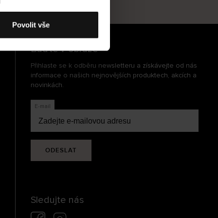
cení
Povolit vše
Buďte v obraze
Přihlaste se k odběru newsletteru a získávejte od nás
informace o našich nejnovějších produktech, akcích a
novinkách.
E-mail
ODESLAT
Sledujte nás