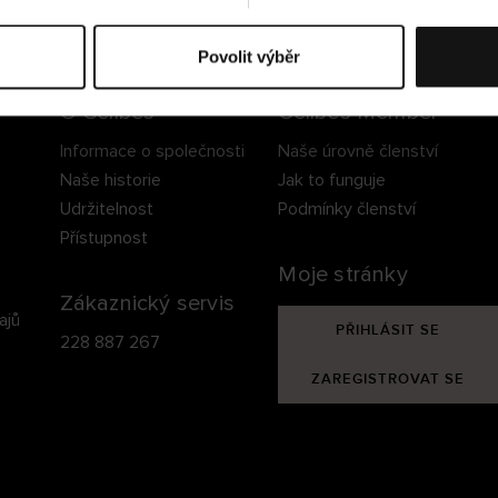
ezpečné doručení
Bezpečná platba
60 dní právo na vrá
Povolit výběr
O Cellbes
Cellbes Member
Informace o společnosti
Naše úrovně členství
Naše historie
Jak to funguje
Udržitelnost
Podmínky členství
Přístupnost
Moje stránky
Zákaznický servis
ajů
PŘIHLÁSIT SE
228 887 267
ZAREGISTROVAT SE