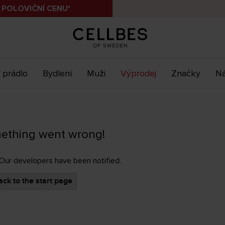
 POLOVIČNÍ CENU*
 prádlo
Bydlení
Muži
Výprodej
Značky
Ná
ething went wrong!
 Our developers have been notified.
ck to the start page