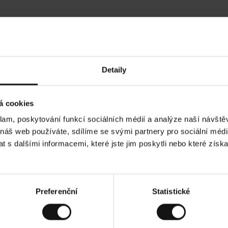
Hodnocení našich zákazníků
Detaily
•
Ines P
•
05.08.2026
05.
O
KUPUJÍCÍ
á cookies
v
ě
16.07.2026
ř
e
klam, poskytování funkcí sociálních médií a analýze naší návšt
n
ý
 je obvykle velmi rychlé - do 5 pracovních dnů,
z
Vynikající kvalita
 náš web používáte, sdílíme se svými partnery pro sociální média
á
zboží je nekonečný příběh smutku - může trvat až
k
a
ch dnů.
 s dalšími informacemi, které jste jim poskytli nebo které získa
z
n
í
k
. Zobrazit původní verzi.
Toto je překlad. Zobraz
Preferenční
Statistické