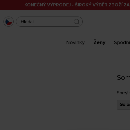
KONEČNÝ VÝPRODEJ - ŠIROKÝ VÝBĚR ZBOŽÍ ZA
Novinky
Ženy
Spodní
Som
Sorry!
Go ba