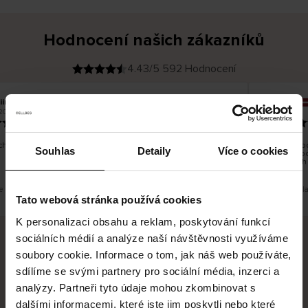
Hodnocení našich zákazníků
4.43/5 592 Hodnocení
iina T
Inese J
O
KUPUJÍCÍ
2026
05.08.2026
v
ě
19.07.2026
ř
e
n
ý
z
á
hno dobré a dobré
Dodání zbož
k
Souhlas
Detaily
Více o cookies
a
vrácení zbo
z
pracovních
n
í
k
e překlad. Zobrazit původní verzi.
Toto je překl
Tato webová stránka používá cookies
K personalizaci obsahu a reklam, poskytování funkcí
sociálních médií a analýze naší návštěvnosti využíváme
soubory cookie. Informace o tom, jak náš web používáte,
Bezpečné doručení
Bezpečná platba
sdílíme se svými partnery pro sociální média, inzerci a
analýzy. Partneři tyto údaje mohou zkombinovat s
60 dní právo na vrácení
dalšími informacemi, které jste jim poskytli nebo které