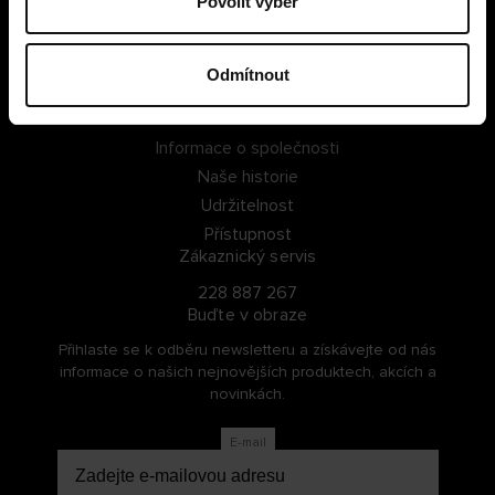
Povolit výběr
PŘIHLÁSIT SE
Odmítnout
ZAREGISTROVAT SE
O Cellbes
Informace o společnosti
Naše historie
Udržitelnost
Přístupnost
Zákaznický servis
228 887 267
Buďte v obraze
Přihlaste se k odběru newsletteru a získávejte od nás
informace o našich nejnovějších produktech, akcích a
novinkách.
E-mail