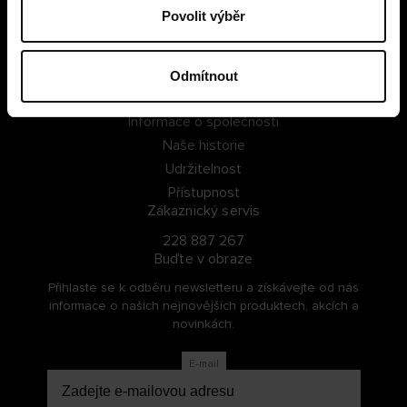
Povolit výběr
PŘIHLÁSIT SE
ZAREGISTROVAT SE
Odmítnout
O Cellbes
Informace o společnosti
Naše historie
Udržitelnost
Přístupnost
Zákaznický servis
228 887 267
Buďte v obraze
Přihlaste se k odběru newsletteru a získávejte od nás
informace o našich nejnovějších produktech, akcích a
novinkách.
E-mail