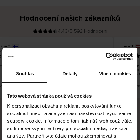
Hodnocení našich zákazníků
4.43/5 592 Hodnocení
iina T
Inese J
O
KUPUJÍCÍ
.2026
05.08.2026
v
ě
19.07.2026
ř
e
n
ý
z
á
chno dobré a dobré
Dodání zbož
k
a
vrácení zb
z
Souhlas
Detaily
Více o cookies
pracovních
n
í
k
je překlad. Zobrazit původní verzi.
Toto je překl
Tato webová stránka používá cookies
K personalizaci obsahu a reklam, poskytování funkcí
sociálních médií a analýze naší návštěvnosti využíváme
Bezpečné doručení
Bezpečná platba
soubory cookie. Informace o tom, jak náš web používáte,
sdílíme se svými partnery pro sociální média, inzerci a
60 dní právo na vrácení
analýzy. Partneři tyto údaje mohou zkombinovat s