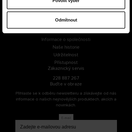
Povolit výběr
PŘIHLÁSIT SE
Odmítnout
ZAREGISTROVAT SE
O Cellbes
Informace o společnosti
Naše historie
Udržitelnost
Přístupnost
Zákaznický servis
228 887 267
Buďte v obraze
Přihlaste se k odběru newsletteru a získávejte od nás
informace o našich nejnovějších produktech, akcích a
novinkách.
E-mail