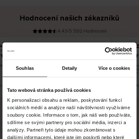
Hodnocení našich zákazníků
4.43/5 592 Hodnocení
iina T
Inese J
O
KUPUJÍCÍ
2026
05.08.2026
v
ě
19.07.2026
ř
e
n
ý
z
á
hno dobré a dobré
Dodání zbož
k
Souhlas
Detaily
Více o cookies
a
vrácení zbo
z
pracovních 
n
í
k
e překlad. Zobrazit původní verzi.
Toto je překl
Tato webová stránka používá cookies
K personalizaci obsahu a reklam, poskytování funkcí
sociálních médií a analýze naší návštěvnosti využíváme
soubory cookie. Informace o tom, jak náš web používáte,
Bezpečné doručení
Bezpečná platba
sdílíme se svými partnery pro sociální média, inzerci a
analýzy. Partneři tyto údaje mohou zkombinovat s
60 dní právo na vrácení
dalšími informacemi, které jste jim poskytli nebo které