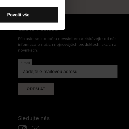
cení
Povolit vše
Buďte v obraze
Přihlaste se k odběru newsletteru a získávejte od nás
informace o našich nejnovějších produktech, akcích a
novinkách.
E-mail
ODESLAT
Sledujte nás