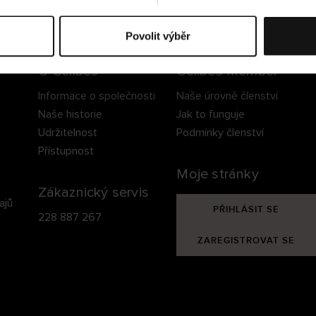
ezpečné doručení
Bezpečná platba
60 dní právo na vrá
Povolit výběr
O Cellbes
Cellbes Member
Informace o společnosti
Naše úrovně členství
Naše historie
Jak to funguje
Udržitelnost
Podmínky členství
Přístupnost
Moje stránky
Zákaznický servis
ajů
PŘIHLÁSIT SE
228 887 267
ZAREGISTROVAT SE