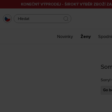
KONEČNÝ VÝPRODEJ - ŠIROKÝ VÝBĚR ZBOŽÍ ZA
Novinky
Ženy
Spodní
Som
Sorry!
Go ba