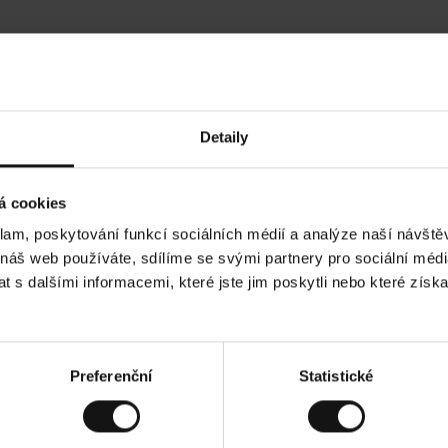
Hodnocení našich zákazníků
Detaily
•
Ines P
•
05.08.2026
05.0
O
KUPUJÍCÍ
á cookies
v
ě
16.07.2026
ř
e
klam, poskytování funkcí sociálních médií a analýze naší návšt
n
ý
je obvykle velmi rychlé - do 5 pracovních dnů,
z
Vynikající kvalita!
 náš web používáte, sdílíme se svými partnery pro sociální média
á
boží je nekonečný příběh smutku - může trvat až
k
a
h dnů.
 s dalšími informacemi, které jste jim poskytli nebo které získa
z
n
í
k
 Zobrazit původní verzi.
Toto je překlad. Zobrazi
Preferenční
Statistické