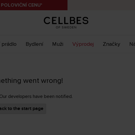
 POLOVIČNÍ CENU*
 prádlo
Bydlení
Muži
Výprodej
Značky
Ná
ething went wrong!
 Our developers have been notified.
ck to the start page