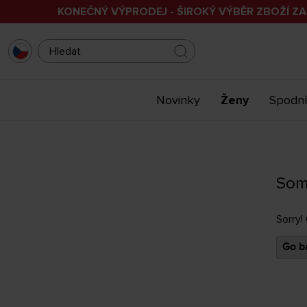
KONEČNÝ VÝPRODEJ - ŠIROKÝ VÝBĚR ZBOŽÍ ZA
Novinky
Ženy
Spodní
Som
Sorry!
Go ba