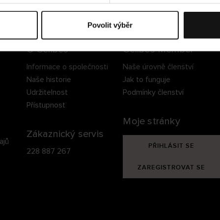
ezpečné doručení
Bezpečná platba
60 dní právo na vrá
Povolit výběr
O Cellbes
Cellbes Member
Informace o společnosti
Naše úrovně členství
Naše historie
Jak to funguje
Udržitelnost
Podmínky členství
Přístupnost
Moje stránky
Zákaznický servis
ajů
PŘIHLÁSIT SE
228 887 267
ZAREGISTROVAT SE