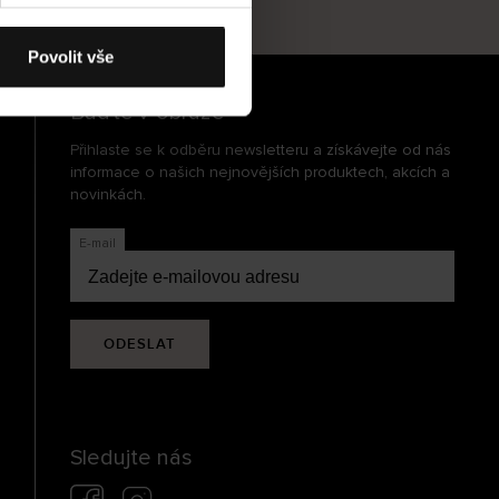
cení
Povolit vše
Buďte v obraze
Přihlaste se k odběru newsletteru a získávejte od nás
informace o našich nejnovějších produktech, akcích a
novinkách.
E-mail
ODESLAT
Sledujte nás