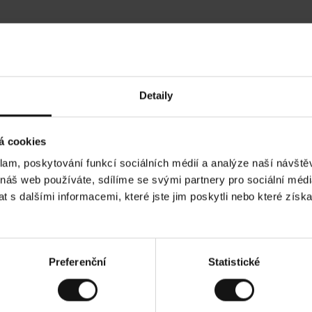
Hodnocení našich zákazníků
Detaily
•
Ines P
•
05.08.2026
05.0
O
KUPUJÍCÍ
á cookies
v
ě
16.07.2026
ř
e
klam, poskytování funkcí sociálních médií a analýze naší návšt
n
ý
 je obvykle velmi rychlé - do 5 pracovních dnů,
z
Vynikající kvalita!
 náš web používáte, sdílíme se svými partnery pro sociální média
á
zboží je nekonečný příběh smutku - může trvat až
k
a
ch dnů.
 s dalšími informacemi, které jste jim poskytli nebo které získa
z
n
í
k
. Zobrazit původní verzi.
Toto je překlad. Zobraz
Preferenční
Statistické