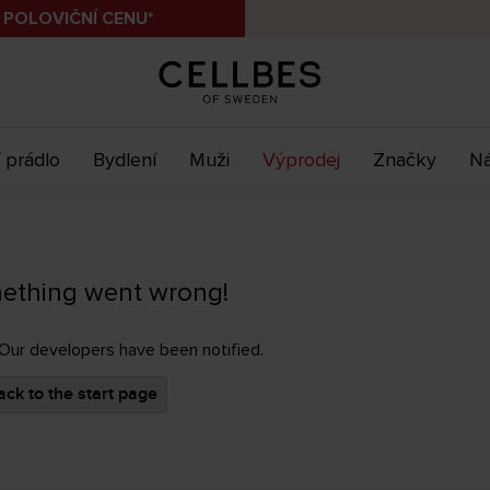
 POLOVIČNÍ CENU*
 prádlo
Bydlení
Muži
Výprodej
Značky
Ná
ething went wrong!
 Our developers have been notified.
ck to the start page