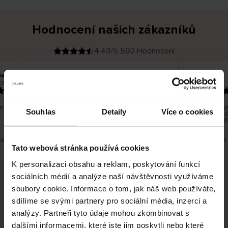
Hodnocení našich zákazníků
4.43/5 592 Hodnocení
na T
Inese J
O
KUPUJÍCÍ
26
05.08.2026
v
ě
19.07.2026
ř
e
n
ý
z
á
no dobré a dobré
Dodání zboží
k
Souhlas
Detaily
Více o cookies
a
vrácení zbož
z
pracovních d
n
í
k
 překlad. Zobrazit původní verzi.
Toto je překlad
Tato webová stránka používá cookies
K personalizaci obsahu a reklam, poskytování funkcí
sociálních médií a analýze naší návštěvnosti využíváme
soubory cookie. Informace o tom, jak náš web používáte,
Bezpečné doručení
Bezpečná platba
sdílíme se svými partnery pro sociální média, inzerci a
analýzy. Partneři tyto údaje mohou zkombinovat s
60 dní právo na vrácení
dalšími informacemi, které jste jim poskytli nebo které