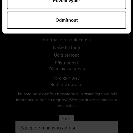
Povolit výběr
PŘIHLÁSIT SE
Odmítnout
ZAREGISTROVAT SE
O Cellbes
Informace o společnosti
Naše historie
Udržitelnost
Přístupnost
Zákaznický servis
228 887 267
Buďte v obraze
Přihlaste se k odběru newsletteru a získávejte od nás
informace o našich nejnovějších produktech, akcích a
novinkách.
E-mail