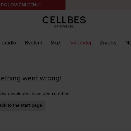
 POLOVIČNÍ CENU*
 prádlo
Bydlení
Muži
Výprodej
Značky
Ná
ething went wrong!
 Our developers have been notified.
ck to the start page