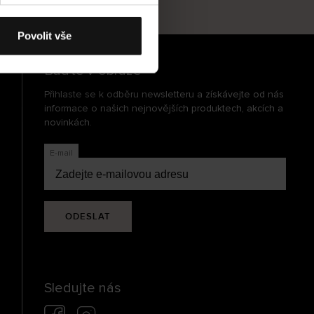
cení
Povolit vše
Buďte v obraze
Přihlaste se k odběru newsletteru a získávejte od nás
informace o našich nejnovějších produktech, akcích a
novinkách.
E-mail
ODESLAT
Sledujte nás