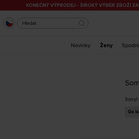
KONEČNÝ VÝPRODEJ - ŠIROKÝ VÝBĚR ZBOŽÍ ZA
Novinky
Ženy
Spodní
Som
Sorry!
Go ba