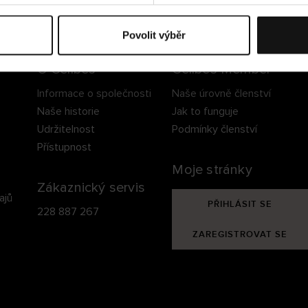
ezpečné doručení
Bezpečná platba
60 dní právo na vrá
Povolit výběr
O Cellbes
Cellbes Member
Informace o společnosti
Naše úrovně členství
Naše historie
Jak to funguje
Udržitelnost
Podmínky členství
Přístupnost
Moje stránky
Zákaznický servis
ajů
PŘIHLÁSIT SE
228 887 267
ZAREGISTROVAT SE