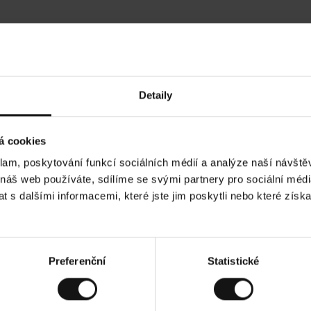
Hodnocení našich zákazníků
Detaily
•
Ines P
•
05.08.2026
05.
O
KUPUJÍCÍ
á cookies
v
ě
16.07.2026
ř
e
klam, poskytování funkcí sociálních médií a analýze naší návšt
n
ý
í je obvykle velmi rychlé - do 5 pracovních dnů,
z
Vynikající kvalit
 náš web používáte, sdílíme se svými partnery pro sociální média
á
 zboží je nekonečný příběh smutku - může trvat až
k
a
ích dnů.
 s dalšími informacemi, které jste jim poskytli nebo které získa
z
n
í
k
d. Zobrazit původní verzi.
Toto je překlad. Zobr
Preferenční
Statistické