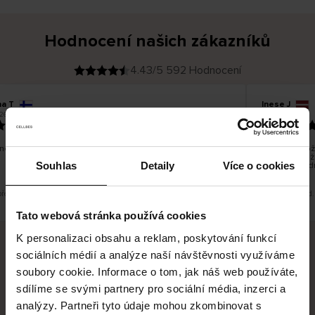
Hodnocení našich zákazníků
4.43/5 592 Hodnocení
na T
Inese J
O
KUPUJÍCÍ
26
05.08.2026
v
ě
19.07.2026
ř
e
n
ý
z
á
no dobré a dobré
Dodání zboží 
k
a
vrácení zboží
z
Souhlas
Detaily
Více o cookies
pracovních d
n
í
k
překlad. Zobrazit původní verzi.
Toto je překlad.
Tato webová stránka používá cookies
K personalizaci obsahu a reklam, poskytování funkcí
sociálních médií a analýze naší návštěvnosti využíváme
Bezpečné doručení
Bezpečná platba
soubory cookie. Informace o tom, jak náš web používáte,
sdílíme se svými partnery pro sociální média, inzerci a
60 dní právo na vrácení
analýzy. Partneři tyto údaje mohou zkombinovat s