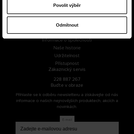
Povolit výběr
PŘIHLÁSIT SE
ZAREGISTROVAT SE
Odmítnout
O Cellbes
Informace o společnosti
Naše historie
Udržitelnost
Přístupnost
Zákaznický servis
228 887 267
Buďte v obraze
Přihlaste se k odběru newsletteru a získávejte od nás
informace o našich nejnovějších produktech, akcích a
novinkách.
E-mail