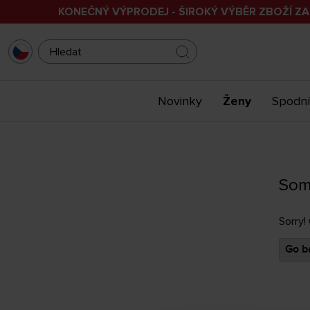
KONEČNÝ VÝPRODEJ - ŠIROKÝ VÝBĚR ZBOŽÍ ZA
Novinky
Ženy
Spodní
Som
Sorry!
Go ba