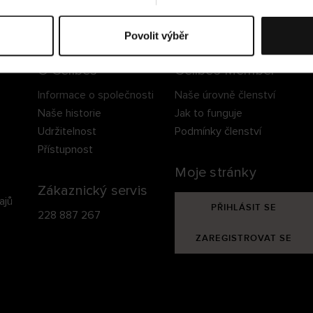
ezpečné doručení
Bezpečná platba
60 dní právo na vrá
Povolit výběr
O Cellbes
Cellbes Member
Informace o společnosti
Naše úrovně členství
Naše historie
Jak to funguje
Udržitelnost
Podmínky členství
Přístupnost
Moje stránky
Zákaznický servis
ajů
PŘIHLÁSIT SE
228 887 267
ZAREGISTROVAT SE