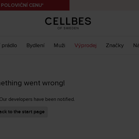
 POLOVIČNÍ CENU*
 prádlo
Bydlení
Muži
Výprodej
Značky
Ná
ething went wrong!
 Our developers have been notified.
ck to the start page