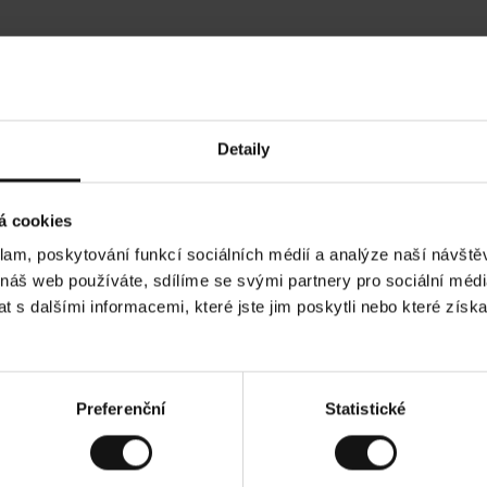
Hodnocení našich zákazníků
Detaily
•
Ines P
•
05.08.2026
05.
O
KUPUJÍCÍ
á cookies
v
ě
16.07.2026
ř
e
klam, poskytování funkcí sociálních médií a analýze naší návšt
n
ý
 je obvykle velmi rychlé - do 5 pracovních dnů,
z
Vynikající kvalita
 náš web používáte, sdílíme se svými partnery pro sociální média
á
zboží je nekonečný příběh smutku - může trvat až
k
a
ch dnů.
 s dalšími informacemi, které jste jim poskytli nebo které získa
z
n
í
k
. Zobrazit původní verzi.
Toto je překlad. Zobraz
Preferenční
Statistické