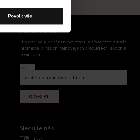
cení
Povolit vše
Buďte v obraze
Přihlaste se k odběru newsletteru a získávejte od nás
informace o našich nejnovějších produktech, akcích a
novinkách.
E-mail
ODESLAT
Sledujte nás